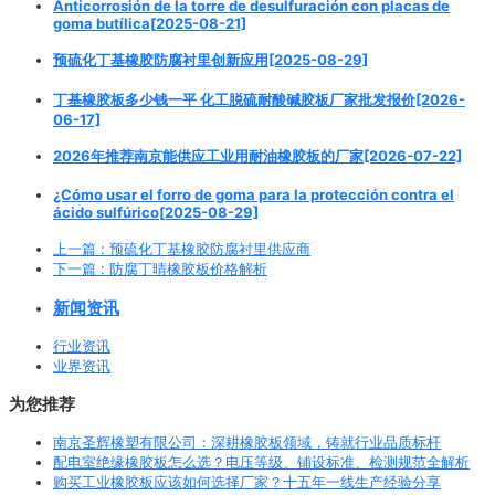
Anticorrosión de la torre de desulfuración con placas de
goma butílica[2025-08-21]
预硫化丁基橡胶防腐衬里创新应用[2025-08-29]
丁基橡胶板多少钱一平 化工脱硫耐酸碱胶板厂家批发报价[2026-
06-17]
2026年推荐南京能供应工业用耐油橡胶板的厂家[2026-07-22]
¿Cómo usar el forro de goma para la protección contra el
ácido sulfúrico[2025-08-29]
上一篇
: 预硫化丁基橡胶防腐衬里供应商
下一篇
: 防腐丁晴橡胶板价格解析
新闻资讯
行业资讯
业界资讯
为您推荐
南京圣辉橡塑有限公司：深耕橡胶板领域，铸就行业品质标杆
配电室绝缘橡胶板怎么选？电压等级、铺设标准、检测规范全解析
购买工业橡胶板应该如何选择厂家？十五年一线生产经验分享