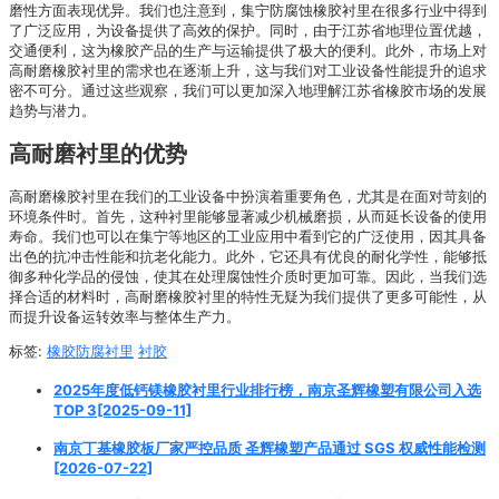
磨性方面表现优异。我们也注意到，集宁防腐蚀橡胶衬里在很多行业中得到
了广泛应用，为设备提供了高效的保护。同时，由于江苏省地理位置优越，
交通便利，这为橡胶产品的生产与运输提供了极大的便利。此外，市场上对
高耐磨橡胶衬里的需求也在逐渐上升，这与我们对工业设备性能提升的追求
密不可分。通过这些观察，我们可以更加深入地理解江苏省橡胶市场的发展
趋势与潜力。
高耐磨衬里的优势
高耐磨橡胶衬里在我们的工业设备中扮演着重要角色，尤其是在面对苛刻的
环境条件时。首先，这种衬里能够显著减少机械磨损，从而延长设备的使用
寿命。我们也可以在集宁等地区的工业应用中看到它的广泛使用，因其具备
出色的抗冲击性能和抗老化能力。此外，它还具有优良的耐化学性，能够抵
御多种化学品的侵蚀，使其在处理腐蚀性介质时更加可靠。因此，当我们选
择合适的材料时，高耐磨橡胶衬里的特性无疑为我们提供了更多可能性，从
而提升设备运转效率与整体生产力。
标签:
橡胶防腐衬里
衬胶
2025年度低钙镁橡胶衬里行业排行榜，南京圣辉橡塑有限公司入选
TOP 3[2025-09-11]
南京丁基橡胶板厂家严控品质 圣辉橡塑产品通过 SGS 权威性能检测
[2026-07-22]