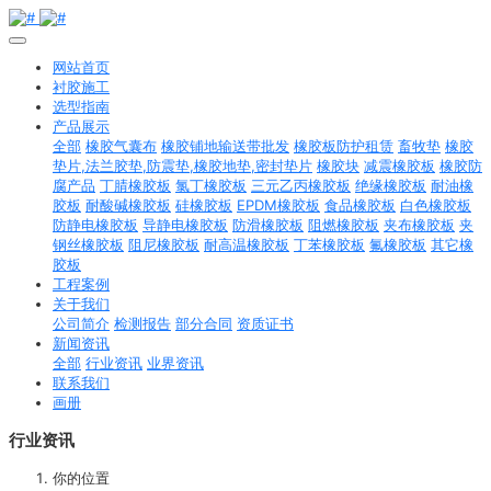
网站首页
衬胶施工
选型指南
产品展示
全部
橡胶气囊布
橡胶铺地输送带批发
橡胶板防护租赁
畜牧垫
橡胶
垫片,法兰胶垫,防震垫,橡胶地垫,密封垫片
橡胶块
减震橡胶板
橡胶防
腐产品
丁腈橡胶板
氯丁橡胶板
三元乙丙橡胶板
绝缘橡胶板
耐油橡
胶板
耐酸碱橡胶板
硅橡胶板
EPDM橡胶板
食品橡胶板
白色橡胶板
防静电橡胶板
导静电橡胶板
防滑橡胶板
阻燃橡胶板
夹布橡胶板
夹
钢丝橡胶板
阻尼橡胶板
耐高温橡胶板
丁苯橡胶板
氟橡胶板
其它橡
胶板
工程案例
关于我们
公司简介
检测报告
部分合同
资质证书
新闻资讯
全部
行业资讯
业界资讯
联系我们
画册
行业资讯
你的位置