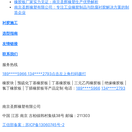
橡胶板厂家实力见证：南京圣辉橡塑生产优势解析
南京圣辉橡塑有限公司：专注工业橡胶制品与防腐衬胶解决方案的制
造企业
衬胶施工
选型指南
友情链接
联系我们
服务热线
189****5966 134****2793点击左上角扫码拨打
橡胶块 | 预硫化丁基橡胶板 | 丁基橡胶板 | 三元乙丙橡胶板 | 绝缘橡胶板 |
氯丁橡胶板 | 丁腈橡胶板等产品定制 电话：
189****5966
134****2793
南京圣辉橡塑有限公司
中国 江苏 南京 古柏镇韩村集镇38号 邮编：211303
工信部备案：苏ICP备13060745号-2